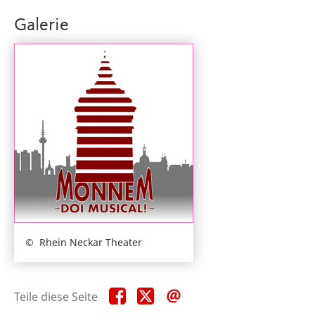
Galerie
Rhein Neckar Theater
Teile
Teile
Teile
Teile diese Seite
diese
diese
diese