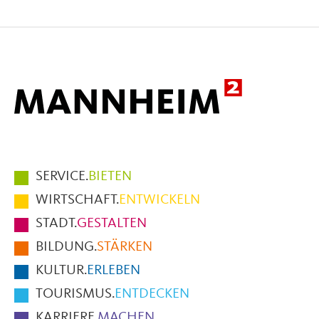
Seite
Seite
Seite
auf
auf
per
Facebook
X
E-
Mail
Hauptmenüpunkte
SERVICE.
BIETEN
im
WIRTSCHAFT.
ENTWICKELN
Fußbereich
STADT.
GESTALTEN
der
BILDUNG.
STÄRKEN
Seite
KULTUR.
ERLEBEN
TOURISMUS.
ENTDECKEN
KARRIERE.
MACHEN