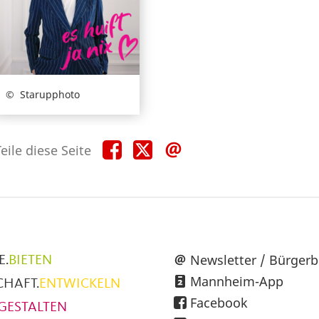
Starupphoto
Teile
Teile
Teile
eile diese Seite
diese
diese
diese
Seite
Seite
Seite
auf
auf
per
Facebook
X
E-
Mail
üpunkte
Newsletter / Bürgerb
E.
BIETEN
Mannheim-App
CHAFT.
ENTWICKELN
h
Facebook
GESTALTEN