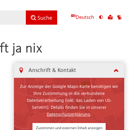
Deutsch
Ansicht
Zu
Zu
Suche
mit
den
de
hohem
Inhalte
Inh
Kontrast
in
in
t ja nix
umschalten
leichter
Geb
Sprach
Anschrift & Kontakt
Zur Anzeige der Google Maps-Karte benötigen wir
Ihre Zustimmung in die verbundene
Datenverarbeitung (inkl. das Laden von US-
Servern). Details finden Sie in unserer
Datenschutzerklärung
.
Zustimmen und externen Inhalt anzeigen