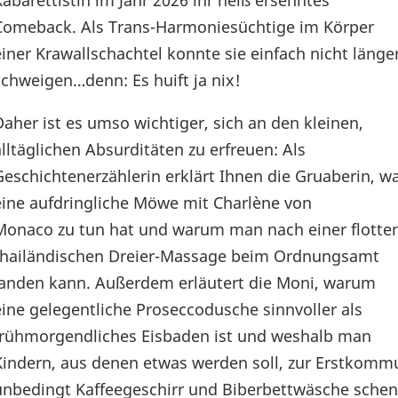
Kabarettistin im Jahr 2026 ihr heiß ersehntes
Comeback. Als Trans-Harmoniesüchtige im Körper
einer Krawallschachtel konnte sie einfach nicht länge
schweigen…denn: Es huift ja nix!
Daher ist es umso wichtiger, sich an den kleinen,
alltäglichen Absurditäten zu erfreuen: Als
Geschichtenerzählerin erklärt Ihnen die Gruaberin, w
eine aufdringliche Möwe mit Charlène von
Monaco zu tun hat und warum man nach einer flotte
thailändischen Dreier-Massage beim Ordnungsamt
landen kann. Außerdem erläutert die Moni, warum
eine gelegentliche Proseccodusche sinnvoller als
frühmorgendliches Eisbaden ist und weshalb man
Kindern, aus denen etwas werden soll, zur Erstkom
unbedingt Kaffeegeschirr und Biberbettwäsche schenk