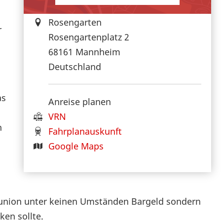
Rosengarten
r
Rosengartenplatz 2
68161
Mannheim
Deutschland
as
Anreise planen
VRN
n
Fahrplanauskunft
Google Maps
munion unter keinen Umständen Bargeld sondern
en sollte.