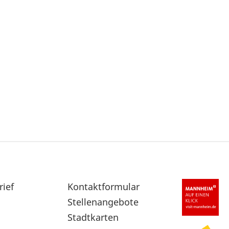
rief
Sekundärnavigation
Kontaktformular
im
Stellenangebote
Fußbereich
Stadtkarten