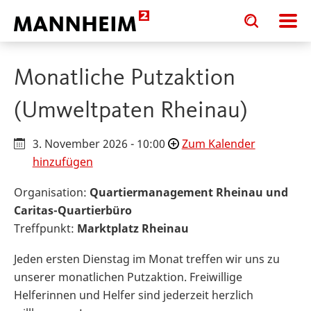
Toggle
Toggle
search
search
input
input
form
Monatliche Putzaktion
(Umweltpaten Rheinau)
3. November 2026 - 10:00
Zum Kalender
hinzufügen
Organisation:
Quartiermanagement Rheinau und
Caritas-Quartierbüro
Treffpunkt:
Marktplatz Rheinau
Jeden ersten Dienstag im Monat treffen wir uns zu
unserer monatlichen Putzaktion. Freiwillige
Helferinnen und Helfer sind jederzeit herzlich