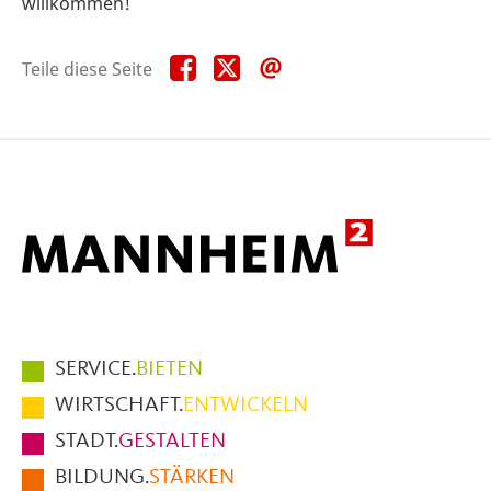
willkommen!
Teile
Teile
Teile
Teile diese Seite
diese
diese
diese
Seite
Seite
Seite
auf
auf
per
Facebook
X
E-
Mail
Hauptmenüpunkte
SERVICE.
BIETEN
im
WIRTSCHAFT.
ENTWICKELN
Fußbereich
STADT.
GESTALTEN
der
BILDUNG.
STÄRKEN
Seite