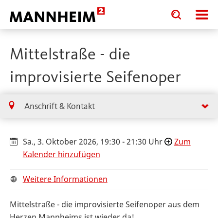
Toggle
Toggle
search
search
input
input
form
Mittelstraße - die
improvisierte Seifenoper
Anschrift & Kontakt
Sa., 3. Oktober 2026, 19:30 - 21:30 Uhr
Zum
Kalender hinzufügen
Weitere Informationen
Mittelstraße - die improvisierte Seifenoper aus dem
Herzen Mannheims ist wieder da!