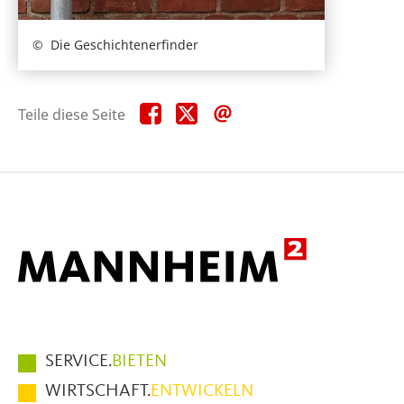
Die Geschichtenerfinder
Teile
Teile
Teile
Teile diese Seite
diese
diese
diese
Seite
Seite
Seite
auf
auf
per
Facebook
X
E-
Mail
Hauptmenüpunkte
SERVICE.
BIETEN
im
WIRTSCHAFT.
ENTWICKELN