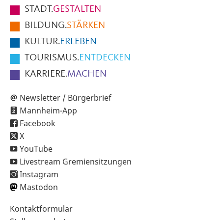
Fußbereich
STADT.
GESTALTEN
der
BILDUNG.
STÄRKEN
Seite
KULTUR.
ERLEBEN
TOURISMUS.
ENTDECKEN
KARRIERE.
MACHEN
Newsletter / Bürgerbrief
Mannheim-App
Facebook
X
YouTube
Livestream Gremiensitzungen
Instagram
Mastodon
Sekundärnavigation
Kontaktformular