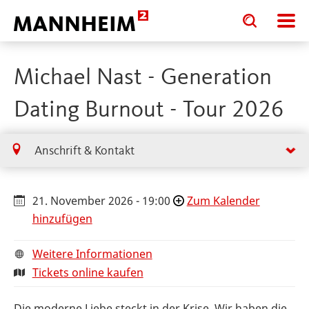
Toggle
Toggle
search
search
input
input
form
Michael Nast - Generation
Dating Burnout - Tour 2026
Anschrift & Kontakt
21. November 2026 - 19:00
Zum Kalender
hinzufügen
Weitere Informationen
Tickets online kaufen
Die moderne Liebe steckt in der Krise. Wir haben die