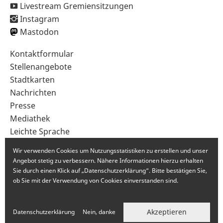
Livestream Gremiensitzungen
Instagram
Mastodon
Sekundärnavigation
Kontaktformular
im
Stellenangebote
Fußbereich
Stadtkarten
Nachrichten
Presse
Mediathek
Leichte Sprache
Gebärdensprache
Wir verwenden Cookies um Nutzungsstatistiken zu erstellen und unser
Angebot stetig zu verbessern. Nähere Informationen hierzu erhalten
Sie durch einen Klick auf „Datenschutzerklärung“. Bitte bestätigen Sie,
ob Sie mit der Verwendung von Cookies einverstanden sind.
Akzeptieren
Datenschutzerklärung
Nein, danke