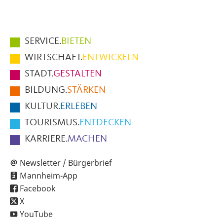
Hauptmenüpunkte
SERVICE.
BIETEN
im
WIRTSCHAFT.
ENTWICKELN
Fußbereich
STADT.
GESTALTEN
der
BILDUNG.
STÄRKEN
Seite
KULTUR.
ERLEBEN
TOURISMUS.
ENTDECKEN
KARRIERE.
MACHEN
Newsletter / Bürgerbrief
Mannheim-App
Facebook
X
YouTube