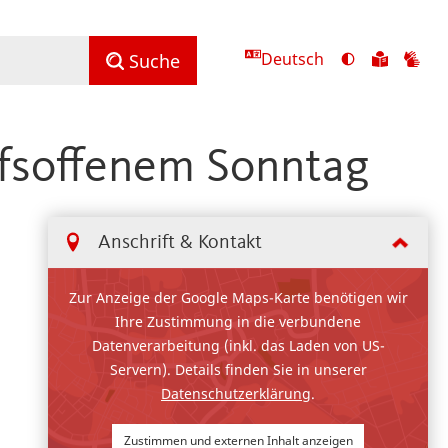
Deutsch
Ansicht
Zu
Zu
Suche
mit
den
de
hohem
Inhalte
Inh
Kontrast
in
in
fsoffenem Sonntag
umschalten
leichter
Geb
Sprach
Anschrift & Kontakt
Zur Anzeige der Google Maps-Karte benötigen wir
Ihre Zustimmung in die verbundene
Datenverarbeitung (inkl. das Laden von US-
Servern). Details finden Sie in unserer
Datenschutzerklärung
.
Zustimmen und externen Inhalt anzeigen