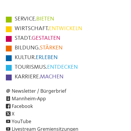
Hauptmenüpunkte
SERVICE.
BIETEN
im
WIRTSCHAFT.
ENTWICKELN
Fußbereich
STADT.
GESTALTEN
der
BILDUNG.
STÄRKEN
Seite
KULTUR.
ERLEBEN
TOURISMUS.
ENTDECKEN
KARRIERE.
MACHEN
Newsletter / Bürgerbrief
Mannheim-App
Facebook
X
YouTube
Livestream Gremiensitzungen