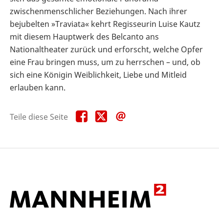
zwischenmenschlicher Beziehungen. Nach ihrer
bejubelten »Traviata« kehrt Regisseurin Luise Kautz
mit diesem Hauptwerk des Belcanto ans
Nationaltheater zurück und erforscht, welche Opfer
eine Frau bringen muss, um zu herrschen – und, ob
sich eine Königin Weiblichkeit, Liebe und Mitleid
erlauben kann.
Teile
Teile
Teile
Teile diese Seite
diese
diese
diese
Seite
Seite
Seite
auf
auf
per
Facebook
X
E-
Mail