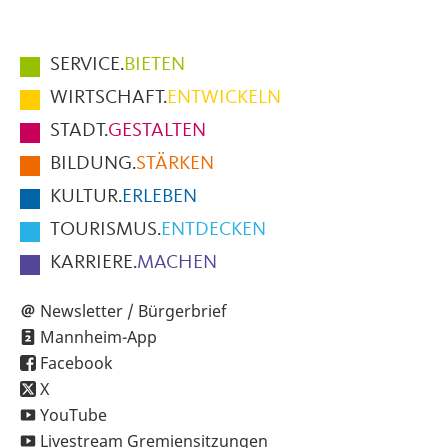
Hauptmenüpunkte
SERVICE.
BIETEN
im
WIRTSCHAFT.
ENTWICKELN
Fußbereich
STADT.
GESTALTEN
der
BILDUNG.
STÄRKEN
Seite
KULTUR.
ERLEBEN
TOURISMUS.
ENTDECKEN
KARRIERE.
MACHEN
Newsletter / Bürgerbrief
Mannheim-App
Facebook
X
YouTube
Livestream Gremiensitzungen