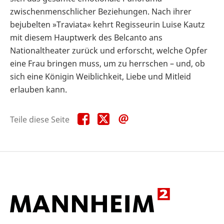
zwischenmenschlicher Beziehungen. Nach ihrer
bejubelten »Traviata« kehrt Regisseurin Luise Kautz
mit diesem Hauptwerk des Belcanto ans
Nationaltheater zurück und erforscht, welche Opfer
eine Frau bringen muss, um zu herrschen – und, ob
sich eine Königin Weiblichkeit, Liebe und Mitleid
erlauben kann.
Teile
Teile
Teile
Teile diese Seite
diese
diese
diese
Seite
Seite
Seite
auf
auf
per
Facebook
X
E-
Mail