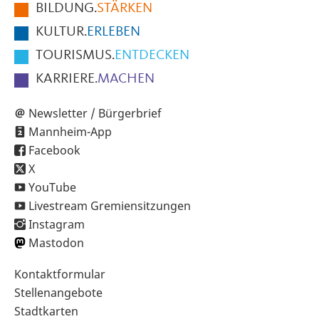
BILDUNG.
STÄRKEN
Seite
KULTUR.
ERLEBEN
TOURISMUS.
ENTDECKEN
KARRIERE.
MACHEN
Newsletter / Bürgerbrief
Mannheim-App
Facebook
X
YouTube
Livestream Gremiensitzungen
Instagram
Mastodon
Sekundärnavigation
Kontaktformular
im
Stellenangebote
Fußbereich
Stadtkarten