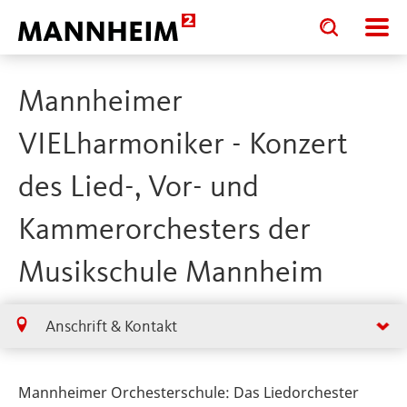
Toggle
Toggle
search
search
input
input
form
Mannheimer
VIELharmoniker - Konzert
des Lied-, Vor- und
Kammerorchesters der
Musikschule Mannheim
Anschrift & Kontakt
Mannheimer Orchesterschule: Das Liedorchester