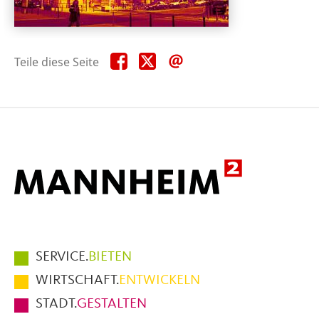
Teile
Teile
Teile
Teile diese Seite
diese
diese
diese
Seite
Seite
Seite
auf
auf
per
Facebook
X
E-
Mail
Hauptmenüpunkte
SERVICE.
BIETEN
im
WIRTSCHAFT.
ENTWICKELN
Fußbereich
STADT.
GESTALTEN
der