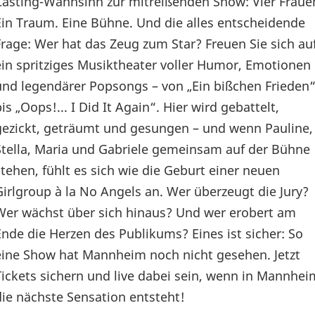
Casting-Wahnsinn zur mitreißenden Show: Vier Fraue
Ein Traum. Eine Bühne. Und die alles entscheidende
Frage: Wer hat das Zeug zum Star? Freuen Sie sich au
ein spritziges Musiktheater voller Humor, Emotionen
und legendärer Popsongs – von „Ein bißchen Frieden
is „Oops!... I Did It Again“. Hier wird gebattelt,
gezickt, geträumt und gesungen – und wenn Pauline,
Stella, Maria und Gabriele gemeinsam auf der Bühne
stehen, fühlt es sich wie die Geburt einer neuen
Girlgroup à la No Angels an. Wer überzeugt die Jury?
Wer wächst über sich hinaus? Und wer erobert am
Ende die Herzen des Publikums? Eines ist sicher: So
eine Show hat Mannheim noch nicht gesehen. Jetzt
Tickets sichern und live dabei sein, wenn in Mannhei
die nächste Sensation entsteht!