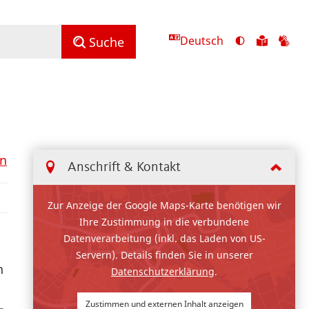
Deutsch
Ansicht
Zu
Zu
Suche
mit
den
de
hohem
Inhalte
Inh
Kontrast
in
in
umschalten
leichter
Geb
Sprach
en
Anschrift & Kontakt
Zur Anzeige der Google Maps-Karte benötigen wir
Ihre Zustimmung in die verbundene
Datenverarbeitung (inkl. das Laden von US-
Servern). Details finden Sie in unserer
n
Datenschutzerklärung
.
Zustimmen und externen Inhalt anzeigen