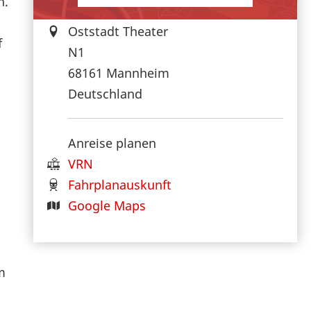
n.
Oststadt Theater
f
N1
68161
Mannheim
“
Deutschland
Anreise planen
VRN
Fahrplanauskunft
Google Maps
m