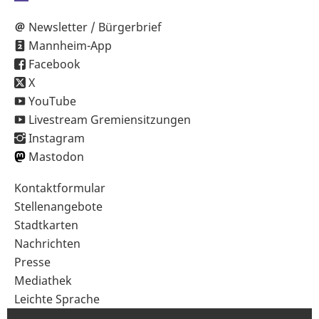
Newsletter / Bürgerbrief
Mannheim-App
Facebook
X
YouTube
Livestream Gremiensitzungen
Instagram
Mastodon
Sekundärnavigation
Kontaktformular
im
Stellenangebote
Fußbereich
Stadtkarten
Nachrichten
Presse
Mediathek
Leichte Sprache
Gebärdensprache