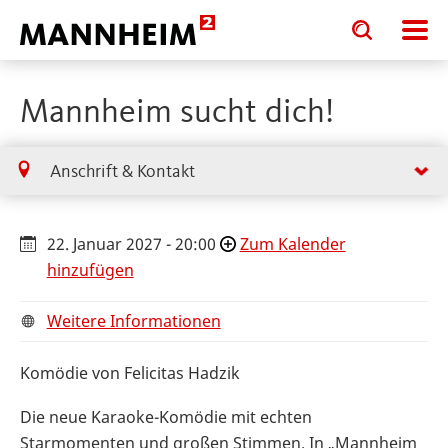
Toggle
Toggle
search
search
input
input
form
Mannheim sucht dich!
Anschrift & Kontakt
22. Januar 2027 - 20:00
Zum Kalender
hinzufügen
Weitere Informationen
Komödie von Felicitas Hadzik
Die neue Karaoke-Komödie mit echten
Starmomenten und großen Stimmen. In „Mannheim