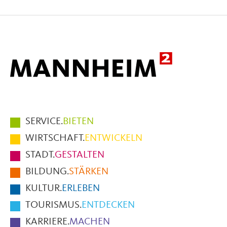
auf
auf
per
Facebook
X
E-
Mail
Hauptmenüpunkte
SERVICE.
BIETEN
im
WIRTSCHAFT.
ENTWICKELN
Fußbereich
STADT.
GESTALTEN
der
BILDUNG.
STÄRKEN
Seite
KULTUR.
ERLEBEN
TOURISMUS.
ENTDECKEN
KARRIERE.
MACHEN