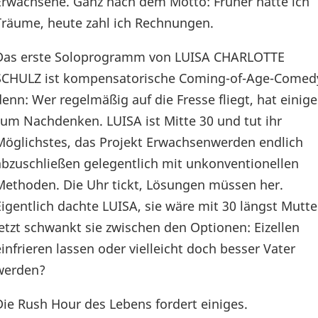
Erwachsene. Ganz nach dem Motto: Früher hatte ich
Träume, heute zahl ich Rechnungen.
Das erste Soloprogramm von LUISA CHARLOTTE
SCHULZ ist kompensatorische Coming-of-Age-Comed
denn: Wer regelmäßig auf die Fresse fliegt, hat einige
zum Nachdenken. LUISA ist Mitte 30 und tut ihr
Möglichstes, das Projekt Erwachsenwerden endlich
abzuschließen gelegentlich mit unkonventionellen
Methoden. Die Uhr tickt, Lösungen müssen her.
Eigentlich dachte LUISA, sie wäre mit 30 längst Mutte
jetzt schwankt sie zwischen den Optionen: Eizellen
einfrieren lassen oder vielleicht doch besser Vater
werden?
Die Rush Hour des Lebens fordert einiges.