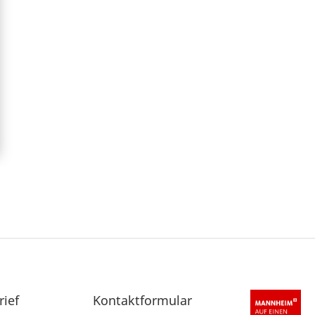
rief
Sekundärnavigation
Kontaktformular