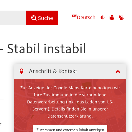
Deutsch
Ansicht
Zu
Zu
Suche
mit
den
de
hohem
Inhalte
Inh
Kontrast
in
in
 Stabil instabil
umschalten
leichter
Geb
Sprach
Anschrift & Kontakt
Zur Anzeige der Google Maps-Karte benötigen wir
Ihre Zustimmung in die verbundene
Datenverarbeitung (inkl. das Laden von US-
Servern). Details finden Sie in unserer
Datenschutzerklärung
.
r
Zustimmen und externen Inhalt anzeigen