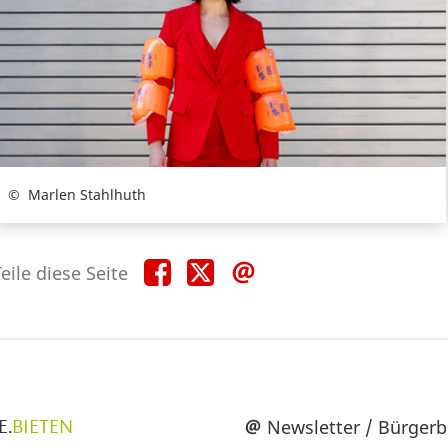
Marlen Stahlhuth
Teile
Teile
Teile
eile diese Seite
diese
diese
diese
Seite
Seite
Seite
auf
auf
per
Facebook
X
E-
Mail
üpunkte
Newsletter / Bürgerb
E.
BIETEN