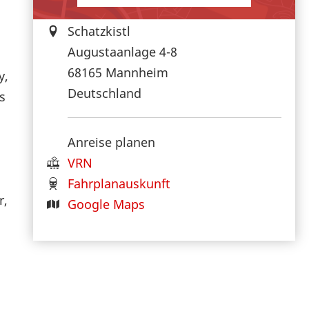
Schatzkistl
Augustaanlage 4-8
68165
Mannheim
y,
Deutschland
s
Anreise planen
VRN
Fahrplanauskunft
r,
Google Maps