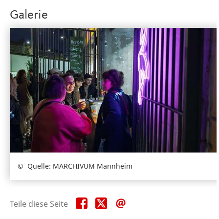
Galerie
Quelle: MARCHIVUM Mannheim
Teile
Teile
Teile
Teile diese Seite
diese
diese
diese
Seite
Seite
Seite