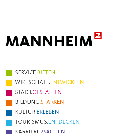
auf
auf
per
Facebook
X
E-
Mail
Hauptmenüpunkte
SERVICE.
BIETEN
im
WIRTSCHAFT.
ENTWICKELN
Fußbereich
STADT.
GESTALTEN
der
BILDUNG.
STÄRKEN
Seite
KULTUR.
ERLEBEN
TOURISMUS.
ENTDECKEN
KARRIERE.
MACHEN