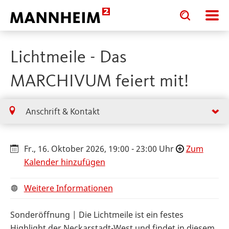
Toggle
Toggle
search
search
input
input
form
Lichtmeile - Das
MARCHIVUM feiert mit!
Anschrift & Kontakt
Fr., 16. Oktober 2026, 19:00 - 23:00 Uhr
Zum
Kalender hinzufügen
Weitere Informationen
Sonderöffnung | Die Lichtmeile ist ein festes
Highlight der Neckarstadt-West und findet in diesem