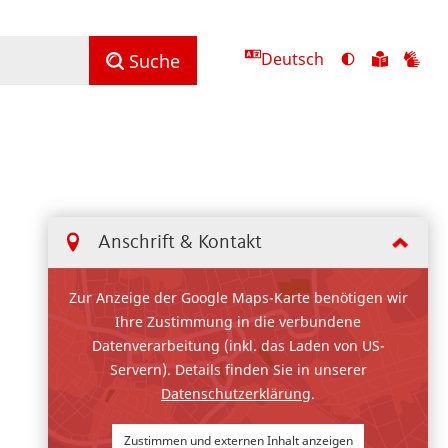
Deutsch
Ansicht
Zu
Zu
Suche
mit
den
de
hohem
Inhalte
Inh
Kontrast
in
in
umschalten
leichter
Geb
Sprach
Anschrift & Kontakt
Zur Anzeige der Google Maps-Karte benötigen wir
Ihre Zustimmung in die verbundene
Datenverarbeitung (inkl. das Laden von US-
Servern). Details finden Sie in unserer
Datenschutzerklärung
.
Zustimmen und externen Inhalt anzeigen