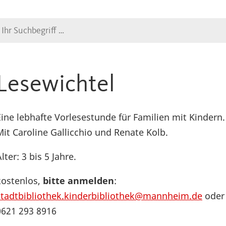
Suche
Lesewichtel
Eine lebhafte Vorlesestunde für Familien mit Kindern.
Mit Caroline Gallicchio und Renate Kolb.
lter: 3 bis 5 Jahre.
kostenlos,
bitte anmelden
:
t
a
dtb
i
b
liothek.kinderbibliothek@mannheim.de
oder
0621 293 8916