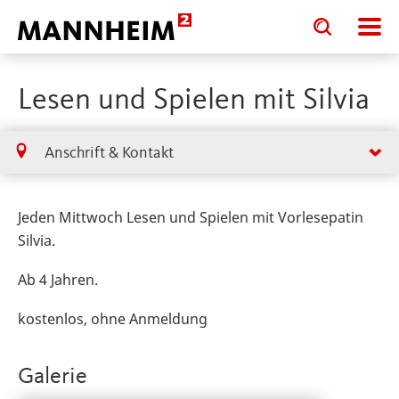
Toggle
Toggle
search
search
input
input
form
Lesen und Spielen mit Silvia
Anschrift & Kontakt
Jeden Mittwoch Lesen und Spielen mit Vorlesepatin
Silvia.
Ab 4 Jahren.
kostenlos, ohne Anmeldung
Galerie