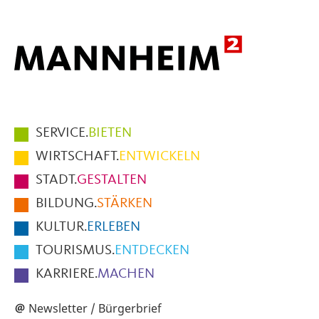
Hauptmenüpunkte
SERVICE.
BIETEN
im
WIRTSCHAFT.
ENTWICKELN
Fußbereich
STADT.
GESTALTEN
der
BILDUNG.
STÄRKEN
Seite
KULTUR.
ERLEBEN
TOURISMUS.
ENTDECKEN
KARRIERE.
MACHEN
Newsletter / Bürgerbrief