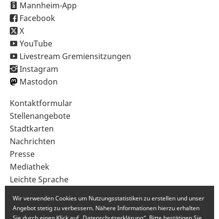
Mannheim-App
Facebook
X
YouTube
Livestream Gremiensitzungen
Instagram
Mastodon
Sekundärnavigation
Kontaktformular
im
Stellenangebote
Fußbereich
Stadtkarten
Nachrichten
Presse
Mediathek
Leichte Sprache
Gebärdensprache
Wir verwenden Cookies um Nutzungsstatistiken zu erstellen und unser
Angebot stetig zu verbessern. Nähere Informationen hierzu erhalten
Sie durch einen Klick auf „Datenschutzerklärung“. Bitte bestätigen Sie,