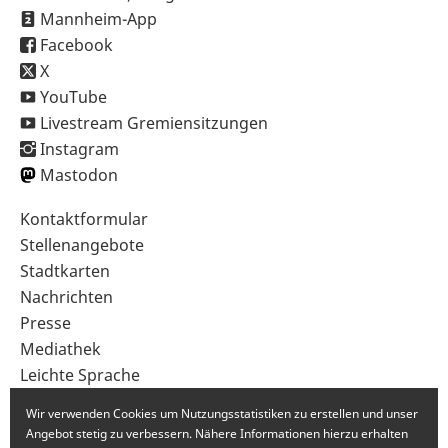
Mannheim-App
Facebook
X
YouTube
Livestream Gremiensitzungen
Instagram
Mastodon
Sekundärnavigation
Kontaktformular
im
Stellenangebote
Fußbereich
Stadtkarten
Nachrichten
Presse
Mediathek
Leichte Sprache
Gebärdensprache
Wir verwenden Cookies um Nutzungsstatistiken zu erstellen und unser
Angebot stetig zu verbessern. Nähere Informationen hierzu erhalten