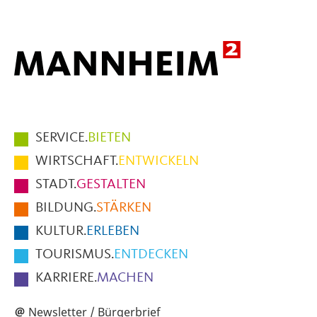
Hauptmenüpunkte
SERVICE.
BIETEN
im
WIRTSCHAFT.
ENTWICKELN
Fußbereich
STADT.
GESTALTEN
der
BILDUNG.
STÄRKEN
Seite
KULTUR.
ERLEBEN
TOURISMUS.
ENTDECKEN
KARRIERE.
MACHEN
Newsletter / Bürgerbrief