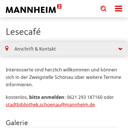
Toggle
Toggle
search
search
input
input
form
Lesecafé
Anschrift & Kontakt
Interessierte sind herzlich willkommen und können
sich in der Zweigstelle Schönau über weitere Termine
informieren.
kostenlos,
bitte anmelden
: 0621 293 187160 oder
stadtbibliothek.schoenau@mannheim.de
Galerie