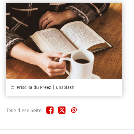
Priscilla du Preez | unsplash
Teile
Teile
Teile
Teile diese Seite
diese
diese
diese
Seite
Seite
Seite
auf
auf
per
Facebook
X
E-
Mail