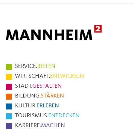
Facebook
X
E-
Mail
Hauptmenüpunkte
SERVICE.
BIETEN
im
WIRTSCHAFT.
ENTWICKELN
Fußbereich
STADT.
GESTALTEN
der
BILDUNG.
STÄRKEN
Seite
KULTUR.
ERLEBEN
TOURISMUS.
ENTDECKEN
KARRIERE.
MACHEN