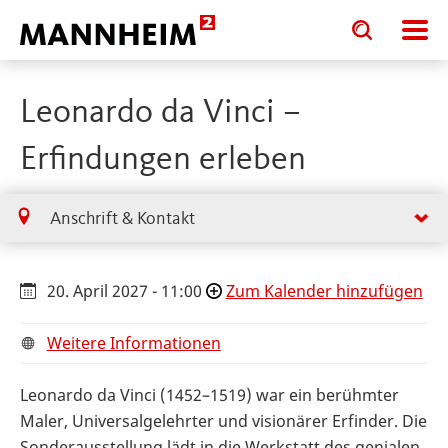
Toggle
Toggle
search
search
input
input
form
Leonardo da Vinci –
Erfindungen erleben
Anschrift & Kontakt
20. April 2027 - 11:00
Zum Kalender hinzufügen
Weitere Informationen
Leonardo da Vinci (1452–1519) war ein berühmter
Maler, Universalgelehrter und visionärer Erfinder. Die
Sonderausstellung lädt in die Werkstatt des genialen