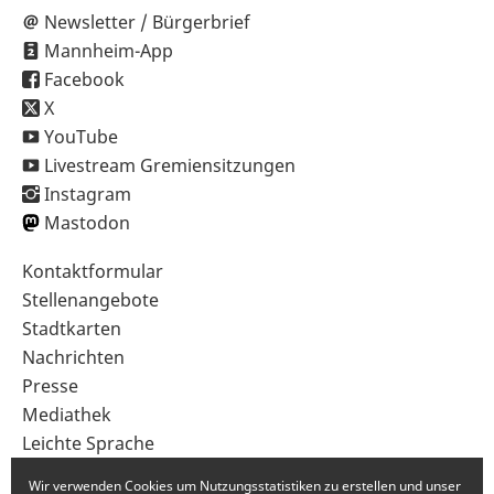
Newsletter / Bürgerbrief
Mannheim-App
Facebook
X
YouTube
Livestream Gremiensitzungen
Instagram
Mastodon
Sekundärnavigation
Kontaktformular
im
Stellenangebote
Fußbereich
Stadtkarten
Nachrichten
Presse
Mediathek
Leichte Sprache
Gebärdensprache
Wir verwenden Cookies um Nutzungsstatistiken zu erstellen und unser