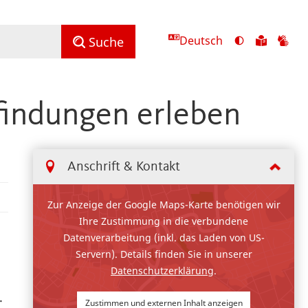
Deutsch
Ansicht
Zu
Zu
Suche
mit
den
de
hohem
Inhalte
Inh
Kontrast
in
in
findungen erleben
umschalten
leichter
Geb
Sprach
Anschrift & Kontakt
Zur Anzeige der Google Maps-Karte benötigen wir
Ihre Zustimmung in die verbundene
Datenverarbeitung (inkl. das Laden von US-
Servern). Details finden Sie in unserer
Datenschutzerklärung
.
.
Zustimmen und externen Inhalt anzeigen