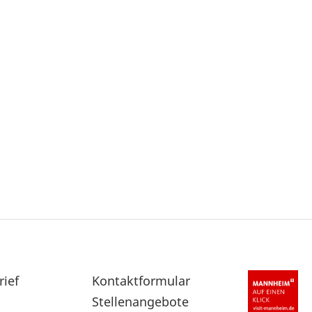
rief
Sekundärnavigation
Kontaktformular
im
Stellenangebote