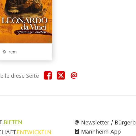
rem
Teile
Teile
Teile
eile diese Seite
diese
diese
diese
Seite
Seite
Seite
auf
auf
per
Facebook
X
E-
Mail
üpunkte
Newsletter / Bürgerb
E.
BIETEN
Mannheim-App
CHAFT.
ENTWICKELN