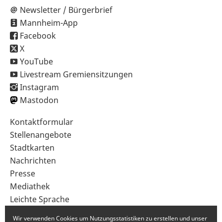
Newsletter / Bürgerbrief
Mannheim-App
Facebook
X
YouTube
Livestream Gremiensitzungen
Instagram
Mastodon
Sekundärnavigation
Kontaktformular
im
Stellenangebote
Fußbereich
Stadtkarten
Nachrichten
Presse
Mediathek
Leichte Sprache
Gebärdensprache
Wir verwenden Cookies um Nutzungsstatistiken zu erstellen und unser