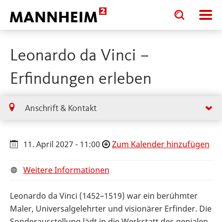
Toggle
Toggle
search
search
input
input
form
Leonardo da Vinci –
Erfindungen erleben
Anschrift & Kontakt
11. April 2027 - 11:00
Zum Kalender hinzufügen
Weitere Informationen
Leonardo da Vinci (1452–1519) war ein berühmter
Maler, Universalgelehrter und visionärer Erfinder. Die
Sonderausstellung lädt in die Werkstatt des genialen