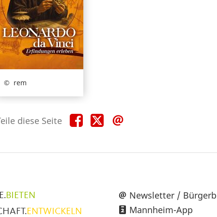
rem
Teile
Teile
Teile
eile diese Seite
diese
diese
diese
Seite
Seite
Seite
auf
auf
per
Facebook
X
E-
Mail
üpunkte
Newsletter / Bürgerb
E.
BIETEN
Mannheim-App
CHAFT.
ENTWICKELN