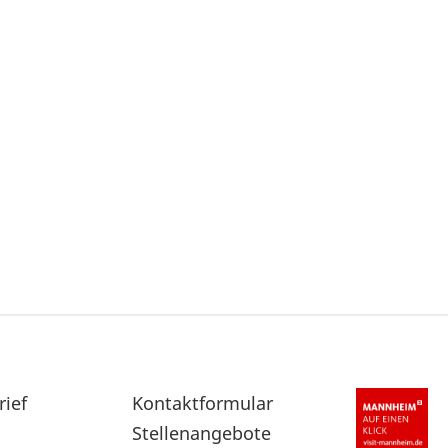
rief
Sekundärnavigation
Kontaktformular
im
Stellenangebote