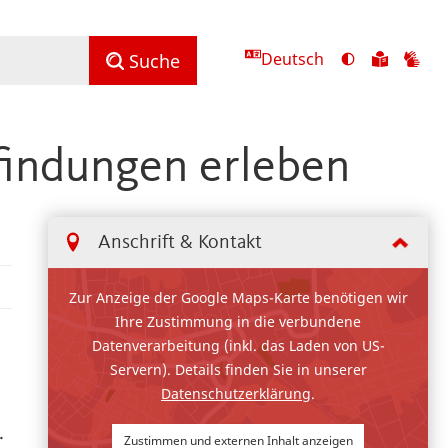
Deutsch
Ansicht
Zu
Zu
Suche
mit
den
de
hohem
Inhalte
Inh
Kontrast
in
in
findungen erleben
umschalten
leichter
Geb
Sprach
Anschrift & Kontakt
Zur Anzeige der Google Maps-Karte benötigen wir
Ihre Zustimmung in die verbundene
Datenverarbeitung (inkl. das Laden von US-
Servern). Details finden Sie in unserer
Datenschutzerklärung
.
.
Zustimmen und externen Inhalt anzeigen