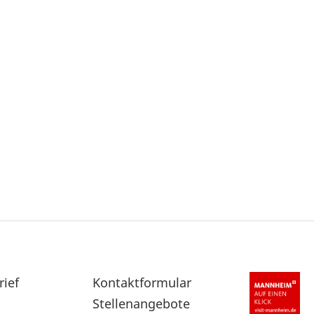
rief
Sekundärnavigation
Kontaktformular
im
Stellenangebote