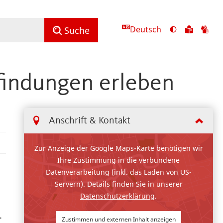
Deutsch
Ansicht
Zu
Zu
Suche
mit
den
de
hohem
Inhalte
Inh
Kontrast
in
in
findungen erleben
umschalten
leichter
Geb
Sprach
Anschrift & Kontakt
Zur Anzeige der Google Maps-Karte benötigen wir
Ihre Zustimmung in die verbundene
Datenverarbeitung (inkl. das Laden von US-
Servern). Details finden Sie in unserer
Datenschutzerklärung
.
.
Zustimmen und externen Inhalt anzeigen