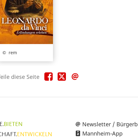
rem
Teile
Teile
Teile
eile diese Seite
diese
diese
diese
Seite
Seite
Seite
auf
auf
per
Facebook
X
E-
Mail
üpunkte
Newsletter / Bürgerb
E.
BIETEN
Mannheim-App
CHAFT.
ENTWICKELN