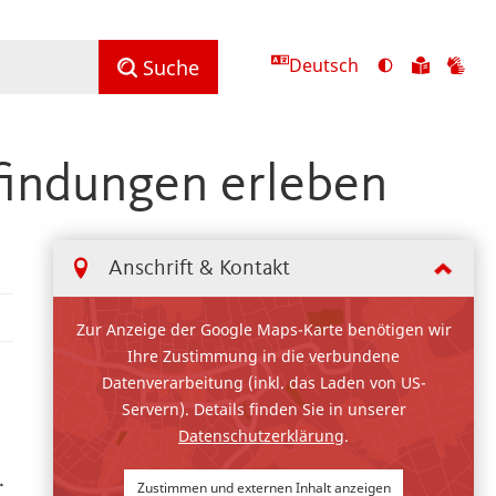
Deutsch
Ansicht
Zu
Zu
Suche
mit
den
de
hohem
Inhalte
Inh
Kontrast
in
in
findungen erleben
umschalten
leichter
Geb
Sprach
Anschrift & Kontakt
Zur Anzeige der Google Maps-Karte benötigen wir
Ihre Zustimmung in die verbundene
Datenverarbeitung (inkl. das Laden von US-
Servern). Details finden Sie in unserer
Datenschutzerklärung
.
.
Zustimmen und externen Inhalt anzeigen