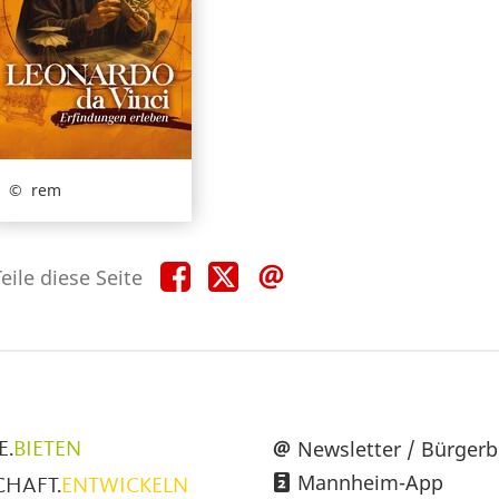
rem
Teile
Teile
Teile
eile diese Seite
diese
diese
diese
Seite
Seite
Seite
auf
auf
per
Facebook
X
E-
Mail
üpunkte
Newsletter / Bürgerb
E.
BIETEN
Mannheim-App
CHAFT.
ENTWICKELN