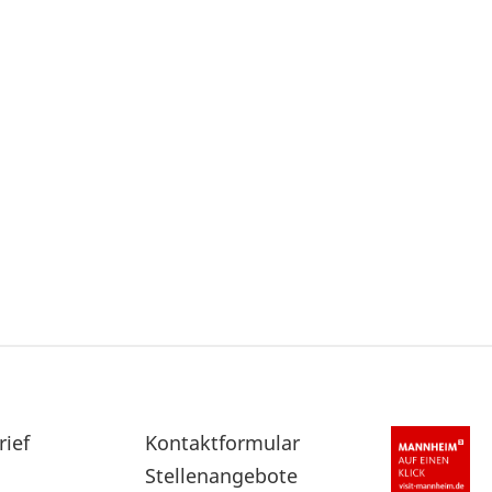
rief
Sekundärnavigation
Kontaktformular
im
Stellenangebote