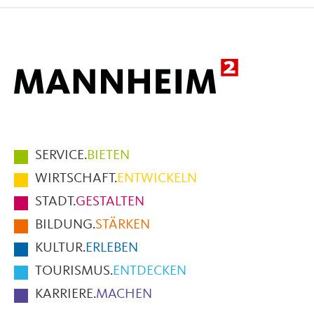
Facebook
X
E-
Mail
Hauptmenüpunkte
SERVICE.
BIETEN
im
WIRTSCHAFT.
ENTWICKELN
Fußbereich
STADT.
GESTALTEN
der
BILDUNG.
STÄRKEN
Seite
KULTUR.
ERLEBEN
TOURISMUS.
ENTDECKEN
KARRIERE.
MACHEN