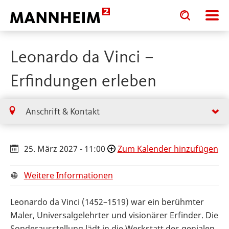
Toggle
Toggle
search
search
input
input
form
Leonardo da Vinci –
Erfindungen erleben
Anschrift & Kontakt
25. März 2027 - 11:00
Zum Kalender hinzufügen
Weitere Informationen
Leonardo da Vinci (1452–1519) war ein berühmter
Maler, Universalgelehrter und visionärer Erfinder. Die
Sonderausstellung lädt in die Werkstatt des genialen