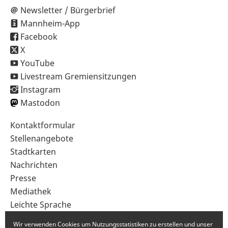
Newsletter / Bürgerbrief
Mannheim-App
Facebook
X
YouTube
Livestream Gremiensitzungen
Instagram
Mastodon
Sekundärnavigation
Kontaktformular
im
Stellenangebote
Fußbereich
Stadtkarten
Nachrichten
Presse
Mediathek
Leichte Sprache
Gebärdensprache
Wir verwenden Cookies um Nutzungsstatistiken zu erstellen und unser