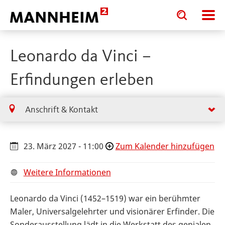
Toggle
Toggle
search
search
input
input
form
Leonardo da Vinci –
Erfindungen erleben
Anschrift & Kontakt
23. März 2027 - 11:00
Zum Kalender hinzufügen
Weitere Informationen
Leonardo da Vinci (1452–1519) war ein berühmter
Maler, Universalgelehrter und visionärer Erfinder. Die
Sonderausstellung lädt in die Werkstatt des genialen