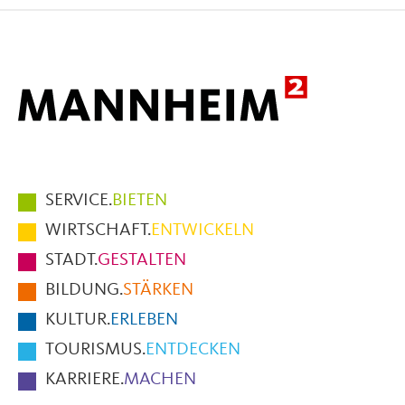
Facebook
X
E-
Mail
Hauptmenüpunkte
SERVICE.
BIETEN
im
WIRTSCHAFT.
ENTWICKELN
Fußbereich
STADT.
GESTALTEN
der
BILDUNG.
STÄRKEN
Seite
KULTUR.
ERLEBEN
TOURISMUS.
ENTDECKEN
KARRIERE.
MACHEN