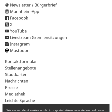
Newsletter / Bürgerbrief
Mannheim-App
Facebook
X
YouTube
Livestream Gremiensitzungen
Instagram
Mastodon
Sekundärnavigation
Kontaktformular
im
Stellenangebote
Fußbereich
Stadtkarten
Nachrichten
Presse
Mediathek
Leichte Sprache
Gebärdensprache
Wir verwenden Cookies um Nutzungsstatistiken zu erstellen und unser