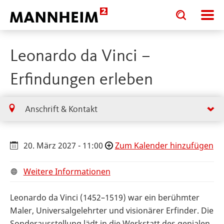
Toggle
Toggle
search
search
input
input
form
Leonardo da Vinci –
Erfindungen erleben
Anschrift & Kontakt
20. März 2027 - 11:00
Zum Kalender hinzufügen
Weitere Informationen
Leonardo da Vinci (1452–1519) war ein berühmter
Maler, Universalgelehrter und visionärer Erfinder. Die
Sonderausstellung lädt in die Werkstatt des genialen