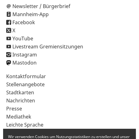
Newsletter / Bürgerbrief
Mannheim-App
Facebook
X
YouTube
Livestream Gremiensitzungen
Instagram
Mastodon
Sekundärnavigation
Kontaktformular
im
Stellenangebote
Fußbereich
Stadtkarten
Nachrichten
Presse
Mediathek
Leichte Sprache
Gebärdensprache
Wir verwenden Cookies um Nutzungsstatistiken zu erstellen und unser