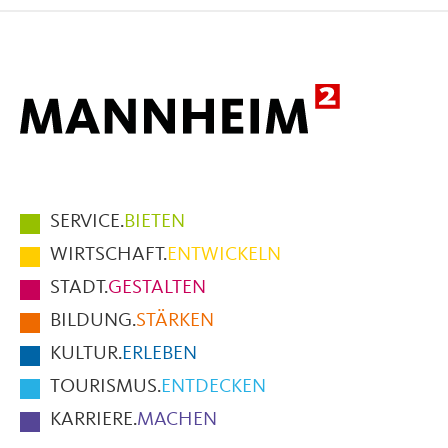
Facebook
X
E-
Mail
Hauptmenüpunkte
SERVICE.
BIETEN
im
WIRTSCHAFT.
ENTWICKELN
Fußbereich
STADT.
GESTALTEN
der
BILDUNG.
STÄRKEN
Seite
KULTUR.
ERLEBEN
TOURISMUS.
ENTDECKEN
KARRIERE.
MACHEN