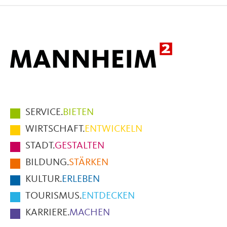
Facebook
X
E-
Mail
Hauptmenüpunkte
SERVICE.
BIETEN
im
WIRTSCHAFT.
ENTWICKELN
Fußbereich
STADT.
GESTALTEN
der
BILDUNG.
STÄRKEN
Seite
KULTUR.
ERLEBEN
TOURISMUS.
ENTDECKEN
KARRIERE.
MACHEN