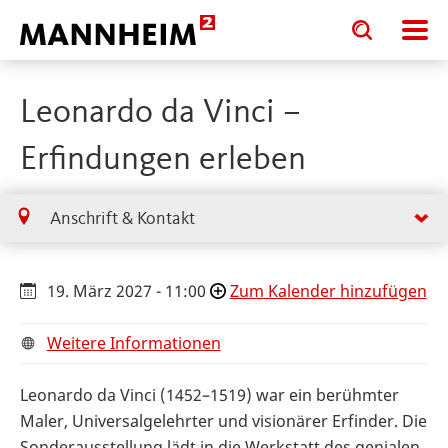
Toggle
Toggle
search
search
input
input
form
Leonardo da Vinci –
Erfindungen erleben
Anschrift & Kontakt
19. März 2027 - 11:00
Zum Kalender hinzufügen
Weitere Informationen
Leonardo da Vinci (1452–1519) war ein berühmter
Maler, Universalgelehrter und visionärer Erfinder. Die
Sonderausstellung lädt in die Werkstatt des genialen