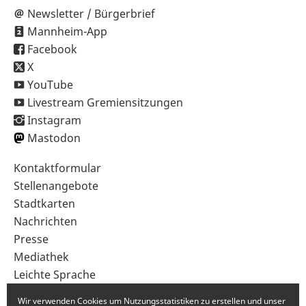
Newsletter / Bürgerbrief
Mannheim-App
Facebook
X
YouTube
Livestream Gremiensitzungen
Instagram
Mastodon
Sekundärnavigation
Kontaktformular
im
Stellenangebote
Fußbereich
Stadtkarten
Nachrichten
Presse
Mediathek
Leichte Sprache
Gebärdensprache
Wir verwenden Cookies um Nutzungsstatistiken zu erstellen und unser