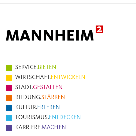
Facebook
X
E-
Mail
Hauptmenüpunkte
SERVICE.
BIETEN
im
WIRTSCHAFT.
ENTWICKELN
Fußbereich
STADT.
GESTALTEN
der
BILDUNG.
STÄRKEN
Seite
KULTUR.
ERLEBEN
TOURISMUS.
ENTDECKEN
KARRIERE.
MACHEN