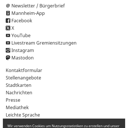
Newsletter / Bürgerbrief
Mannheim-App
Facebook
X
YouTube
Livestream Gremiensitzungen
Instagram
Mastodon
Sekundärnavigation
Kontaktformular
im
Stellenangebote
Fußbereich
Stadtkarten
Nachrichten
Presse
Mediathek
Leichte Sprache
Gebärdensprache
Wir verwenden Cookies um Nutzungsstatistiken zu erstellen und unser