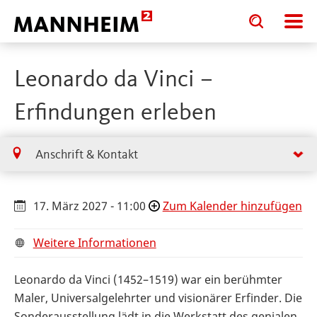
Toggle
Toggle
search
search
input
input
form
Leonardo da Vinci –
Erfindungen erleben
Anschrift & Kontakt
17. März 2027 - 11:00
Zum Kalender hinzufügen
Weitere Informationen
Leonardo da Vinci (1452–1519) war ein berühmter
Maler, Universalgelehrter und visionärer Erfinder. Die
Sonderausstellung lädt in die Werkstatt des genialen