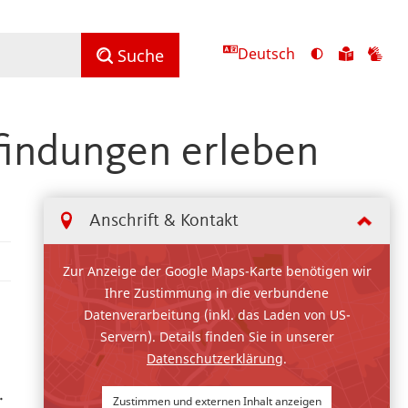
Deutsch
Ansicht
Zu
Zu
Suche
mit
den
de
hohem
Inhalte
Inh
Kontrast
in
in
findungen erleben
umschalten
leichter
Geb
Sprach
Anschrift & Kontakt
Zur Anzeige der Google Maps-Karte benötigen wir
Ihre Zustimmung in die verbundene
Datenverarbeitung (inkl. das Laden von US-
Servern). Details finden Sie in unserer
Datenschutzerklärung
.
.
Zustimmen und externen Inhalt anzeigen