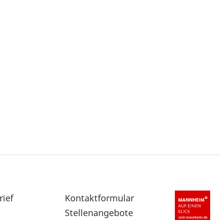
rief
Sekundärnavigation
Kontaktformular
im
Stellenangebote