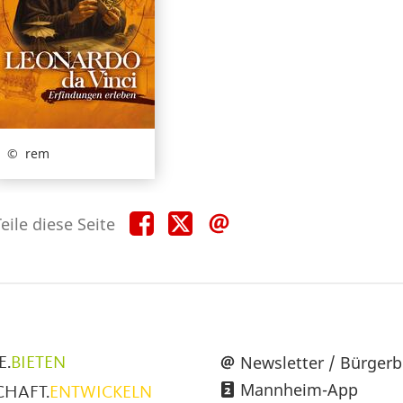
rem
Teile
Teile
Teile
eile diese Seite
diese
diese
diese
Seite
Seite
Seite
auf
auf
per
Facebook
X
E-
Mail
üpunkte
Newsletter / Bürgerb
E.
BIETEN
Mannheim-App
CHAFT.
ENTWICKELN