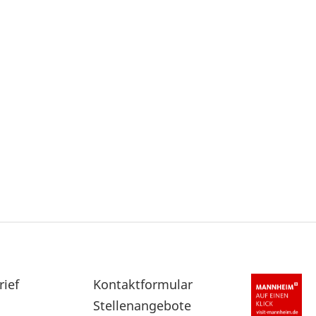
rief
Sekundärnavigation
Kontaktformular
im
Stellenangebote