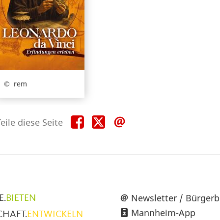
rem
Teile
Teile
Teile
eile diese Seite
diese
diese
diese
Seite
Seite
Seite
auf
auf
per
Facebook
X
E-
Mail
üpunkte
Newsletter / Bürgerb
E.
BIETEN
Mannheim-App
CHAFT.
ENTWICKELN