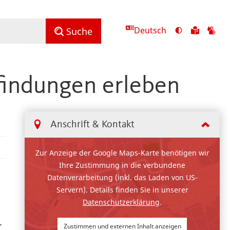
Deutsch
Ansicht
Zu
Zu
Suche
mit
den
de
hohem
Inhalte
Inh
Kontrast
in
in
findungen erleben
umschalten
leichter
Geb
Sprach
Anschrift & Kontakt
Zur Anzeige der Google Maps-Karte benötigen wir
Ihre Zustimmung in die verbundene
Datenverarbeitung (inkl. das Laden von US-
Servern). Details finden Sie in unserer
Datenschutzerklärung
.
.
Zustimmen und externen Inhalt anzeigen