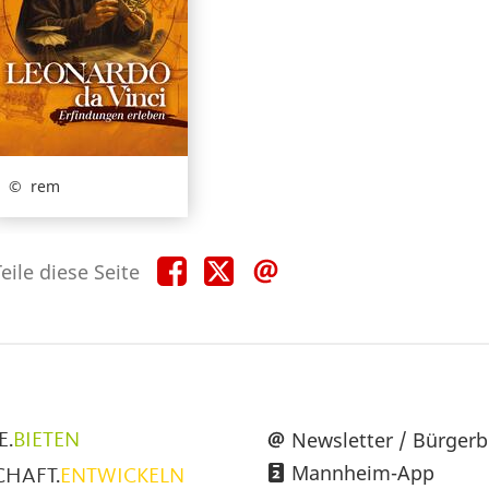
rem
Teile
Teile
Teile
eile diese Seite
diese
diese
diese
Seite
Seite
Seite
auf
auf
per
Facebook
X
E-
Mail
üpunkte
Newsletter / Bürgerb
E.
BIETEN
Mannheim-App
CHAFT.
ENTWICKELN