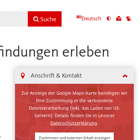
Deutsch
Ansicht
Zu
Zu
Suche
mit
den
de
hohem
Inhalte
Inh
Kontrast
in
in
findungen erleben
umschalten
leichter
Geb
Sprach
Anschrift & Kontakt
Zur Anzeige der Google Maps-Karte benötigen wir
Ihre Zustimmung in die verbundene
Datenverarbeitung (inkl. das Laden von US-
Servern). Details finden Sie in unserer
Datenschutzerklärung
.
.
Zustimmen und externen Inhalt anzeigen