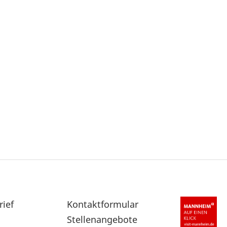
rief
Sekundärnavigation
Kontaktformular
im
Stellenangebote