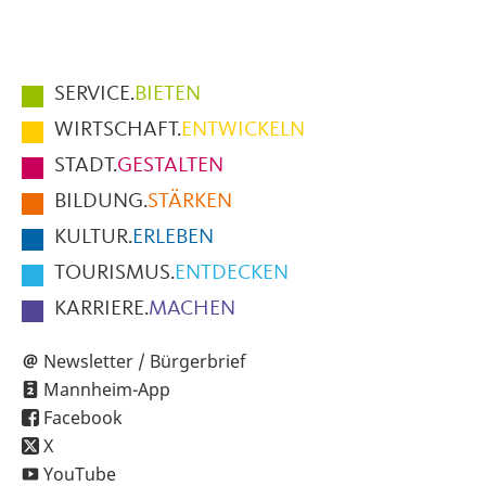
Hauptmenüpunkte
SERVICE.
BIETEN
im
WIRTSCHAFT.
ENTWICKELN
Fußbereich
STADT.
GESTALTEN
der
BILDUNG.
STÄRKEN
Seite
KULTUR.
ERLEBEN
TOURISMUS.
ENTDECKEN
KARRIERE.
MACHEN
Newsletter / Bürgerbrief
Mannheim-App
Facebook
X
YouTube