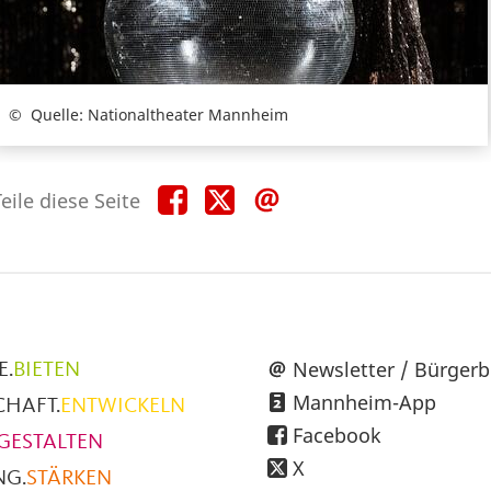
Quelle: Nationaltheater Mannheim
Teile
Teile
Teile
eile diese Seite
diese
diese
diese
Seite
Seite
Seite
auf
auf
per
Facebook
X
E-
Mail
üpunkte
Newsletter / Bürgerb
E.
BIETEN
Mannheim-App
CHAFT.
ENTWICKELN
h
Facebook
GESTALTEN
X
NG.
STÄRKEN