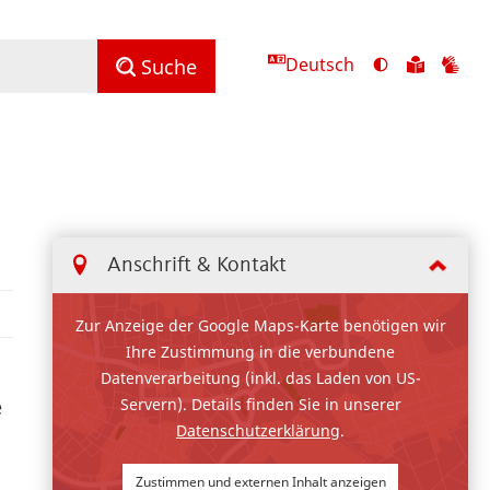
Deutsch
Ansicht
Zu
Zu
Suche
mit
den
de
hohem
Inhalte
Inh
Kontrast
in
in
umschalten
leichter
Geb
Sprach
Anschrift & Kontakt
Zur Anzeige der Google Maps-Karte benötigen wir
Ihre Zustimmung in die verbundene
Datenverarbeitung (inkl. das Laden von US-
Servern). Details finden Sie in unserer
e
Datenschutzerklärung
.
Zustimmen und externen Inhalt anzeigen