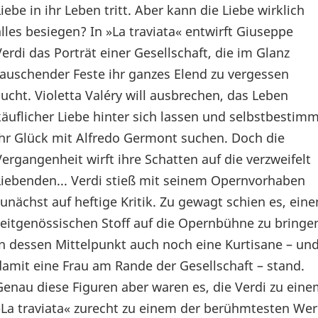
Liebe in ihr Leben tritt. Aber kann die Liebe wirklich
alles besiegen? In »La traviata« entwirft Giuseppe
Verdi das Porträt einer Gesellschaft, die im Glanz
rauschender Feste ihr ganzes Elend zu vergessen
sucht. Violetta Valéry will ausbrechen, das Leben
käuflicher Liebe hinter sich lassen und selbstbestim
ihr Glück mit Alfredo Germont suchen. Doch die
Vergangenheit wirft ihre Schatten auf die verzweifelt
Liebenden... Verdi stieß mit seinem Opernvorhaben
zunächst auf heftige Kritik. Zu gewagt schien es, eine
zeitgenössischen Stoff auf die Opernbühne zu bringe
in dessen Mittelpunkt auch noch eine Kurtisane – un
damit eine Frau am Rande der Gesellschaft – stand.
Genau diese Figuren aber waren es, die Verdi zu eine
»La traviata« zurecht zu einem der berühmtesten We