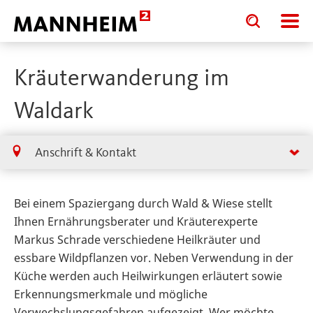
Toggle
Toggle
search
search
input
input
form
Kräuterwanderung im
Waldark
Anschrift & Kontakt
Bei einem Spaziergang durch Wald & Wiese stellt
Ihnen Ernährungsberater und Kräuterexperte
Markus Schrade verschiedene Heilkräuter und
essbare Wildpflanzen vor. Neben Verwendung in der
Küche werden auch Heilwirkungen erläutert sowie
Erkennungsmerkmale und mögliche
Verwechslungsgefahren aufgezeigt. Wer möchte