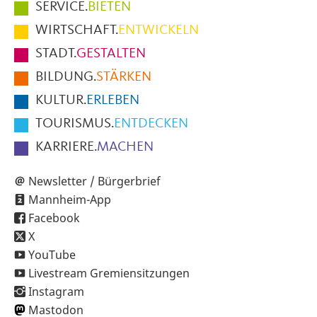
Hauptmenüpunkte
SERVICE.
BIETEN
im
WIRTSCHAFT.
ENTWICKELN
Fußbereich
STADT.
GESTALTEN
der
BILDUNG.
STÄRKEN
Seite
KULTUR.
ERLEBEN
TOURISMUS.
ENTDECKEN
KARRIERE.
MACHEN
Newsletter / Bürgerbrief
Mannheim-App
Facebook
X
YouTube
Livestream Gremiensitzungen
Instagram
Mastodon