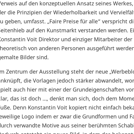
Verweis auf den konzeptuellen Ansatz seines Werkes,
der die Prinzipien der Wiederholbarkeit und Vervielfä
zu geben, umfasst. „Faire Preise für alle“ verspricht 
Seitenhieb auf den Kunstmarkt verstanden werden. Ei
Konstantin Voit Direktor und einziger Mitarbeiter der
theoretisch von anderen Personen ausgeführt werden
gemalte Bilder sind.
Im Zentrum der Ausstellung steht der neue „Werbeblo
anknüpft, die Vorlagen jedoch stärker abwandelt, wora
spielt auch hier mit einer der Grundeigenschaften vo
klar, das ist doch …, denkt man sich, doch dem Momen
Fuße. Denn Konstantin Voit kopiert nicht einfach bek
jeweilige Logo indem er zwar die Grundformen und Fa
durch verwandte Motive aus seiner berühmten Schab