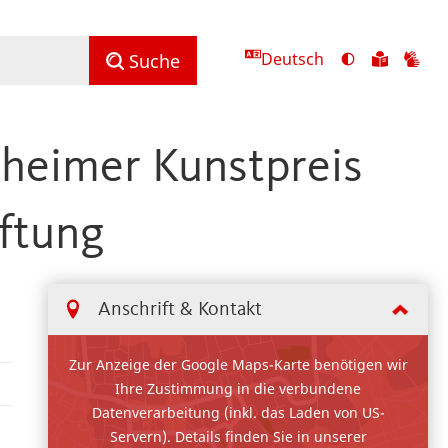
Deutsch
Ansicht
Zu
Zu
Suche
mit
den
de
hohem
Inhalte
Inh
Kontrast
in
in
nheimer Kunstpreis
umschalten
leichter
Geb
Sprach
iftung
Anschrift & Kontakt
Zur Anzeige der Google Maps-Karte benötigen wir
Ihre Zustimmung in die verbundene
Datenverarbeitung (inkl. das Laden von US-
Servern). Details finden Sie in unserer