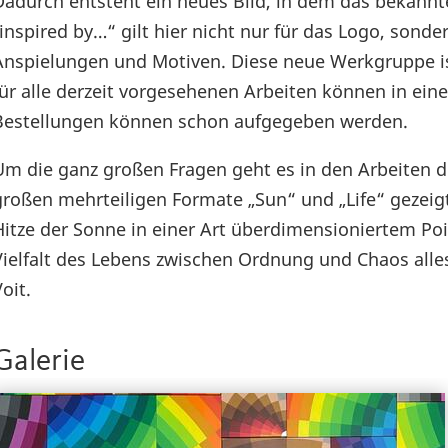
Dadurch entsteht ein neues Bild, in dem das bekannte
„inspired by…“ gilt hier nicht nur für das Logo, son
Anspielungen und Motiven. Diese neue Werkgruppe is
für alle derzeit vorgesehenen Arbeiten können in ei
Bestellungen können schon aufgegeben werden.
Um die ganz großen Fragen geht es in den Arbeiten der
großen mehrteiligen Formate „Sun“ und „Life“ gezeig
Hitze der Sonne in einer Art überdimensioniertem Po
Vielfalt des Lebens zwischen Ordnung und Chaos all
oit.
Galerie