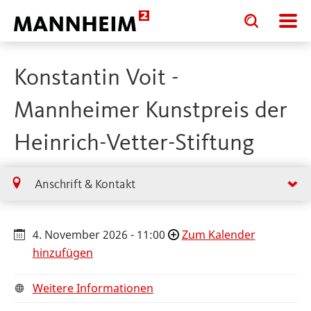
Toggle
Toggle
search
search
input
input
form
Konstantin Voit -
Mannheimer Kunstpreis der
Heinrich-Vetter-Stiftung
Anschrift & Kontakt
4. November 2026 - 11:00
Zum Kalender
hinzufügen
Weitere Informationen