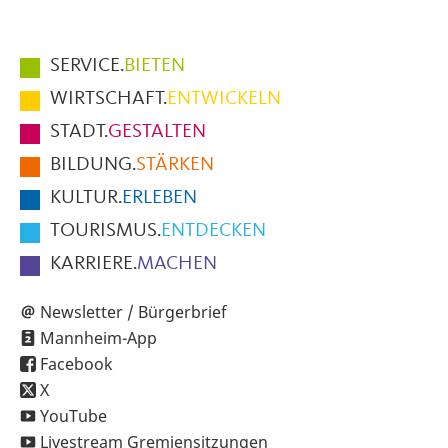
Hauptmenüpunkte
SERVICE.
BIETEN
im
WIRTSCHAFT.
ENTWICKELN
Fußbereich
STADT.
GESTALTEN
der
BILDUNG.
STÄRKEN
Seite
KULTUR.
ERLEBEN
TOURISMUS.
ENTDECKEN
KARRIERE.
MACHEN
Newsletter / Bürgerbrief
Mannheim-App
Facebook
X
YouTube
Livestream Gremiensitzungen