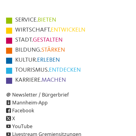
Hauptmenüpunkte
SERVICE.
BIETEN
im
WIRTSCHAFT.
ENTWICKELN
Fußbereich
STADT.
GESTALTEN
der
BILDUNG.
STÄRKEN
Seite
KULTUR.
ERLEBEN
TOURISMUS.
ENTDECKEN
KARRIERE.
MACHEN
Newsletter / Bürgerbrief
Mannheim-App
Facebook
X
YouTube
Livestream Gremiensitzungen