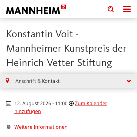
Toggle
Toggle
search
search
input
input
form
Konstantin Voit -
Mannheimer Kunstpreis der
Heinrich-Vetter-Stiftung
Anschrift & Kontakt
12. August 2026 - 11:00
Zum Kalender
hinzufügen
Weitere Informationen