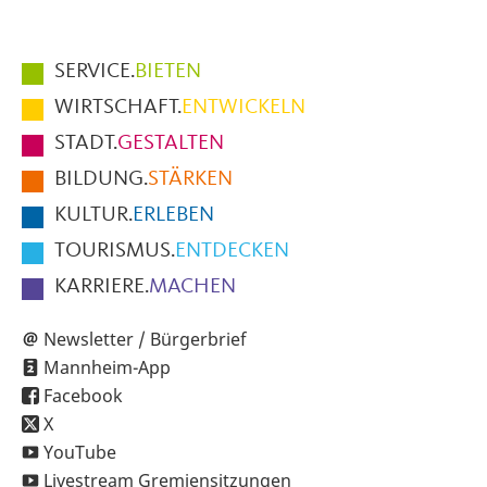
Hauptmenüpunkte
SERVICE.
BIETEN
im
WIRTSCHAFT.
ENTWICKELN
Fußbereich
STADT.
GESTALTEN
der
BILDUNG.
STÄRKEN
Seite
KULTUR.
ERLEBEN
TOURISMUS.
ENTDECKEN
KARRIERE.
MACHEN
Newsletter / Bürgerbrief
Mannheim-App
Facebook
X
YouTube
Livestream Gremiensitzungen