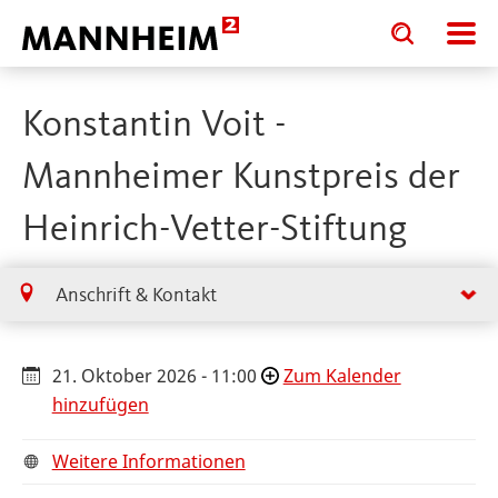
Toggle
Toggle
search
search
input
input
form
Konstantin Voit -
Mannheimer Kunstpreis der
Heinrich-Vetter-Stiftung
Anschrift & Kontakt
21. Oktober 2026 - 11:00
Zum Kalender
hinzufügen
Weitere Informationen