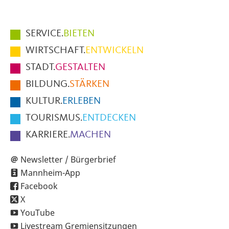
Hauptmenüpunkte
SERVICE.
BIETEN
im
WIRTSCHAFT.
ENTWICKELN
Fußbereich
STADT.
GESTALTEN
der
BILDUNG.
STÄRKEN
Seite
KULTUR.
ERLEBEN
TOURISMUS.
ENTDECKEN
KARRIERE.
MACHEN
Newsletter / Bürgerbrief
Mannheim-App
Facebook
X
YouTube
Livestream Gremiensitzungen