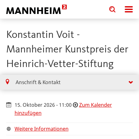
Toggle
Toggle
search
search
input
input
form
Konstantin Voit -
Mannheimer Kunstpreis der
Heinrich-Vetter-Stiftung
Anschrift & Kontakt
15. Oktober 2026 - 11:00
Zum Kalender
hinzufügen
Weitere Informationen