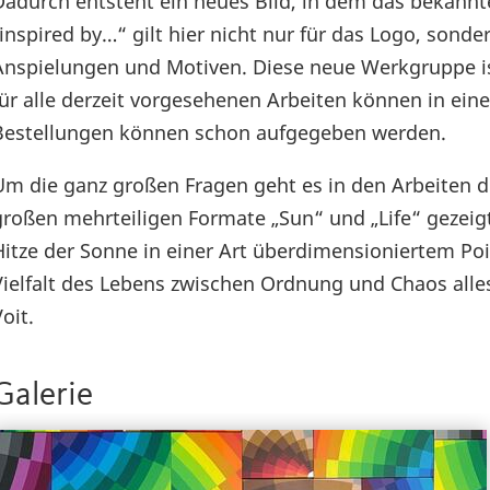
Dadurch entsteht ein neues Bild, in dem das bekannte
„inspired by…“ gilt hier nicht nur für das Logo, son
Anspielungen und Motiven. Diese neue Werkgruppe is
für alle derzeit vorgesehenen Arbeiten können in ei
Bestellungen können schon aufgegeben werden.
Um die ganz großen Fragen geht es in den Arbeiten der
großen mehrteiligen Formate „Sun“ und „Life“ gezeig
Hitze der Sonne in einer Art überdimensioniertem Po
Vielfalt des Lebens zwischen Ordnung und Chaos all
oit.
Galerie