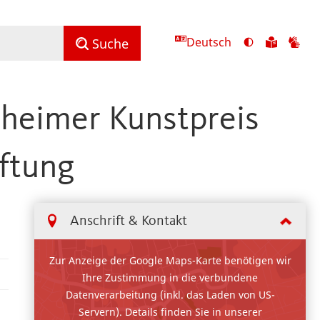
Deutsch
Ansicht
Zu
Zu
Suche
mit
den
de
hohem
Inhalte
Inh
Kontrast
in
in
nheimer Kunstpreis
umschalten
leichter
Geb
Sprach
iftung
Anschrift & Kontakt
Zur Anzeige der Google Maps-Karte benötigen wir
Ihre Zustimmung in die verbundene
Datenverarbeitung (inkl. das Laden von US-
Servern). Details finden Sie in unserer