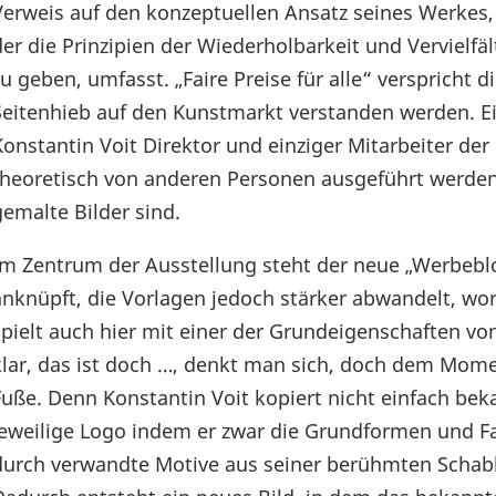
Verweis auf den konzeptuellen Ansatz seines Werkes,
der die Prinzipien der Wiederholbarkeit und Vervielfä
zu geben, umfasst. „Faire Preise für alle“ verspricht 
Seitenhieb auf den Kunstmarkt verstanden werden. Ei
Konstantin Voit Direktor und einziger Mitarbeiter der
theoretisch von anderen Personen ausgeführt werden
gemalte Bilder sind.
Im Zentrum der Ausstellung steht der neue „Werbeblo
anknüpft, die Vorlagen jedoch stärker abwandelt, wora
spielt auch hier mit einer der Grundeigenschaften vo
klar, das ist doch …, denkt man sich, doch dem Momen
Fuße. Denn Konstantin Voit kopiert nicht einfach bek
jeweilige Logo indem er zwar die Grundformen und Fa
durch verwandte Motive aus seiner berühmten Schab