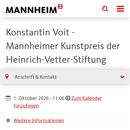
Toggle
Toggle
search
search
input
input
form
Konstantin Voit -
Mannheimer Kunstpreis der
Heinrich-Vetter-Stiftung
Anschrift & Kontakt
1. Oktober 2026 - 11:00
Zum Kalender
hinzufügen
Weitere Informationen