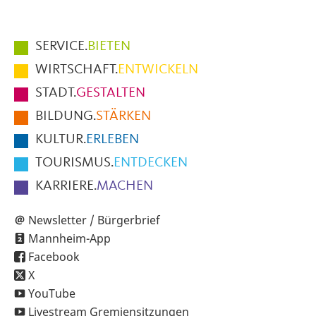
Hauptmenüpunkte
SERVICE.
BIETEN
im
WIRTSCHAFT.
ENTWICKELN
Fußbereich
STADT.
GESTALTEN
der
BILDUNG.
STÄRKEN
Seite
KULTUR.
ERLEBEN
TOURISMUS.
ENTDECKEN
KARRIERE.
MACHEN
Newsletter / Bürgerbrief
Mannheim-App
Facebook
X
YouTube
Livestream Gremiensitzungen