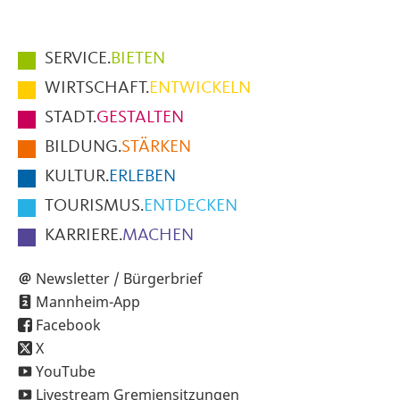
Hauptmenüpunkte
SERVICE.
BIETEN
im
WIRTSCHAFT.
ENTWICKELN
Fußbereich
STADT.
GESTALTEN
der
BILDUNG.
STÄRKEN
Seite
KULTUR.
ERLEBEN
TOURISMUS.
ENTDECKEN
KARRIERE.
MACHEN
Newsletter / Bürgerbrief
Mannheim-App
Facebook
X
YouTube
Livestream Gremiensitzungen