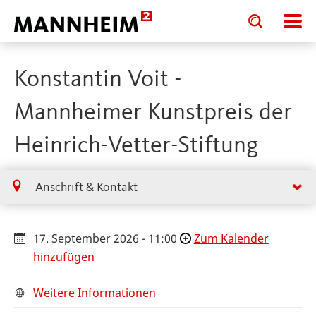
Toggle
Toggle
search
search
input
input
form
Konstantin Voit -
Mannheimer Kunstpreis der
Heinrich-Vetter-Stiftung
Anschrift & Kontakt
17. September 2026 - 11:00
Zum Kalender
hinzufügen
Weitere Informationen