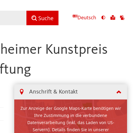
Deutsch
Ansicht
Zu
Zu
Suche
mit
den
de
hohem
Inhalte
Inh
Kontrast
in
in
nheimer Kunstpreis
umschalten
leichter
Geb
Sprach
iftung
Anschrift & Kontakt
Zur Anzeige der Google Maps-Karte benötigen wir
Ihre Zustimmung in die verbundene
Datenverarbeitung (inkl. das Laden von US-
Servern). Details finden Sie in unserer