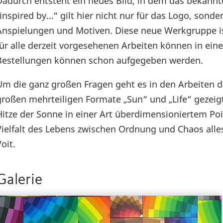
Dadurch entsteht ein neues Bild, in dem das bekannte
„inspired by…“ gilt hier nicht nur für das Logo, son
Anspielungen und Motiven. Diese neue Werkgruppe is
für alle derzeit vorgesehenen Arbeiten können in ei
Bestellungen können schon aufgegeben werden.
Um die ganz großen Fragen geht es in den Arbeiten der
großen mehrteiligen Formate „Sun“ und „Life“ gezeig
Hitze der Sonne in einer Art überdimensioniertem Po
Vielfalt des Lebens zwischen Ordnung und Chaos all
oit.
Galerie