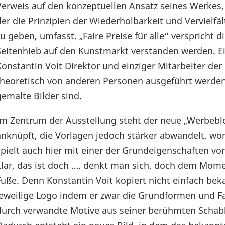
Verweis auf den konzeptuellen Ansatz seines Werkes,
der die Prinzipien der Wiederholbarkeit und Vervielfä
zu geben, umfasst. „Faire Preise für alle“ verspricht 
Seitenhieb auf den Kunstmarkt verstanden werden. Ei
Konstantin Voit Direktor und einziger Mitarbeiter der
theoretisch von anderen Personen ausgeführt werden
gemalte Bilder sind.
Im Zentrum der Ausstellung steht der neue „Werbeblo
anknüpft, die Vorlagen jedoch stärker abwandelt, wora
spielt auch hier mit einer der Grundeigenschaften vo
klar, das ist doch …, denkt man sich, doch dem Momen
Fuße. Denn Konstantin Voit kopiert nicht einfach bek
jeweilige Logo indem er zwar die Grundformen und Fa
durch verwandte Motive aus seiner berühmten Schab