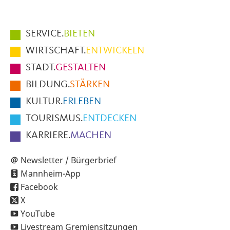
Hauptmenüpunkte
SERVICE.
BIETEN
im
WIRTSCHAFT.
ENTWICKELN
Fußbereich
STADT.
GESTALTEN
der
BILDUNG.
STÄRKEN
Seite
KULTUR.
ERLEBEN
TOURISMUS.
ENTDECKEN
KARRIERE.
MACHEN
Newsletter / Bürgerbrief
Mannheim-App
Facebook
X
YouTube
Livestream Gremiensitzungen