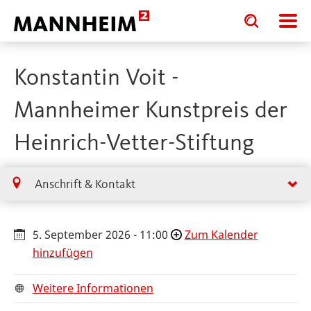
Toggle
Toggle
search
search
input
input
form
Konstantin Voit -
Mannheimer Kunstpreis der
Heinrich-Vetter-Stiftung
Anschrift & Kontakt
5. September 2026 - 11:00
Zum Kalender
hinzufügen
Weitere Informationen