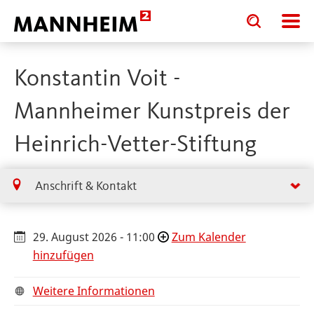
Toggle
Toggle
search
search
input
input
form
Konstantin Voit -
Mannheimer Kunstpreis der
Heinrich-Vetter-Stiftung
Anschrift & Kontakt
29. August 2026 - 11:00
Zum Kalender
hinzufügen
Weitere Informationen