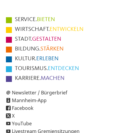
Hauptmenüpunkte
SERVICE.
BIETEN
im
WIRTSCHAFT.
ENTWICKELN
Fußbereich
STADT.
GESTALTEN
der
BILDUNG.
STÄRKEN
Seite
KULTUR.
ERLEBEN
TOURISMUS.
ENTDECKEN
KARRIERE.
MACHEN
Newsletter / Bürgerbrief
Mannheim-App
Facebook
X
YouTube
Livestream Gremiensitzungen