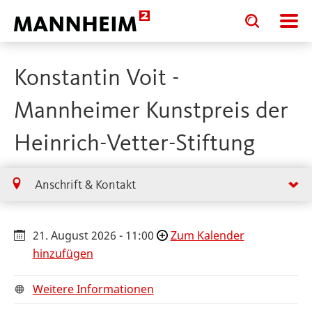
Toggle
Toggle
search
search
input
input
form
Konstantin Voit -
Mannheimer Kunstpreis der
Heinrich-Vetter-Stiftung
Anschrift & Kontakt
21. August 2026 - 11:00
Zum Kalender
hinzufügen
Weitere Informationen