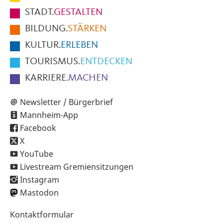
Fußbereich
STADT.
GESTALTEN
der
BILDUNG.
STÄRKEN
Seite
KULTUR.
ERLEBEN
TOURISMUS.
ENTDECKEN
KARRIERE.
MACHEN
Newsletter / Bürgerbrief
Mannheim-App
Facebook
X
YouTube
Livestream Gremiensitzungen
Instagram
Mastodon
Sekundärnavigation
Kontaktformular