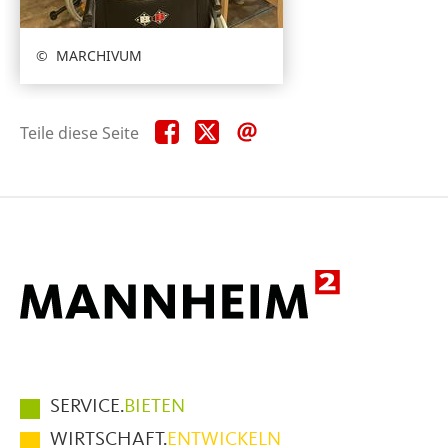
MARCHIVUM
Teile
Teile
Teile
Teile diese Seite
diese
diese
diese
Seite
Seite
Seite
auf
auf
per
Facebook
X
E-
Mail
Hauptmenüpunkte
SERVICE.
BIETEN
im
WIRTSCHAFT.
ENTWICKELN