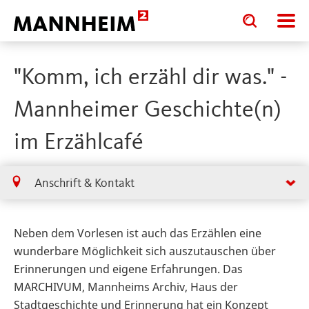
Toggle
Toggle
search
search
input
input
form
"Komm, ich erzähl dir was." -
Mannheimer Geschichte(n)
im Erzählcafé
Anschrift & Kontakt
Neben dem Vorlesen ist auch das Erzählen eine
wunderbare Möglichkeit sich auszutauschen über
Erinnerungen und eigene Erfahrungen. Das
MARCHIVUM, Mannheims Archiv, Haus der
Stadtgeschichte und Erinnerung hat ein Konzept