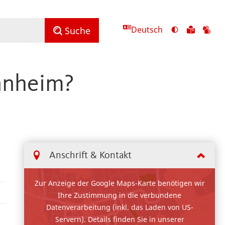
Deutsch
Ansicht
Zu
Zu
Suche
mit
den
de
hohem
Inhalte
Inh
Kontrast
in
in
nnheim?
umschalten
leichter
Geb
Sprach
Anschrift & Kontakt
Zur Anzeige der Google Maps-Karte benötigen wir
Ihre Zustimmung in die verbundene
Datenverarbeitung (inkl. das Laden von US-
Servern). Details finden Sie in unserer