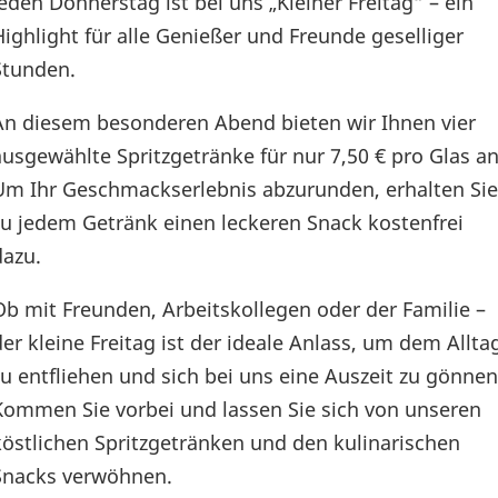
Jeden Donnerstag ist bei uns „Kleiner Freitag“ – ein
Highlight für alle Genießer und Freunde geselliger
Stunden.
An diesem besonderen Abend bieten wir Ihnen vier
ausgewählte Spritzgetränke für nur 7,50 € pro Glas an
Um Ihr Geschmackserlebnis abzurunden, erhalten Sie
zu jedem Getränk einen leckeren Snack kostenfrei
dazu.
Ob mit Freunden, Arbeitskollegen oder der Familie –
der kleine Freitag ist der ideale Anlass, um dem Allta
zu entfliehen und sich bei uns eine Auszeit zu gönnen
Kommen Sie vorbei und lassen Sie sich von unseren
köstlichen Spritzgetränken und den kulinarischen
Snacks verwöhnen.