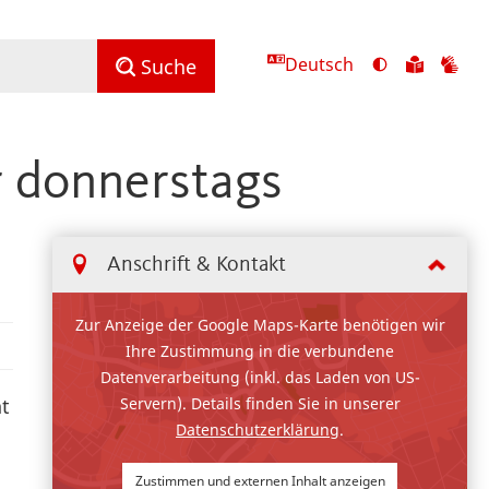
Deutsch
Ansicht
Zu
Zu
Suche
mit
den
de
hohem
Inhalte
Inh
Kontrast
in
in
r donnerstags
umschalten
leichter
Geb
Sprach
Anschrift & Kontakt
Zur Anzeige der Google Maps-Karte benötigen wir
Ihre Zustimmung in die verbundene
Datenverarbeitung (inkl. das Laden von US-
Servern). Details finden Sie in unserer
ht
Datenschutzerklärung
.
Zustimmen und externen Inhalt anzeigen