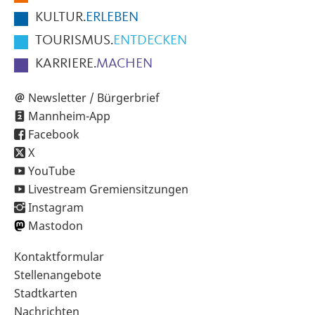
KULTUR.
ERLEBEN
TOURISMUS.
ENTDECKEN
KARRIERE.
MACHEN
Newsletter / Bürgerbrief
Mannheim-App
Facebook
X
YouTube
Livestream Gremiensitzungen
Instagram
Mastodon
Sekundärnavigation
Kontaktformular
im
Stellenangebote
Fußbereich
Stadtkarten
Nachrichten