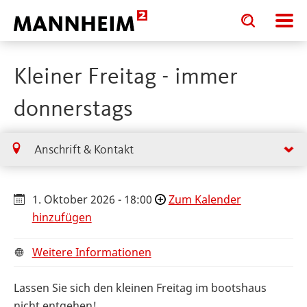
Toggle
Toggle
search
search
input
input
form
Kleiner Freitag - immer
donnerstags
Anschrift & Kontakt
1. Oktober 2026 - 18:00
Zum Kalender
hinzufügen
Weitere Informationen
Lassen Sie sich den kleinen Freitag im bootshaus
nicht entgehen!