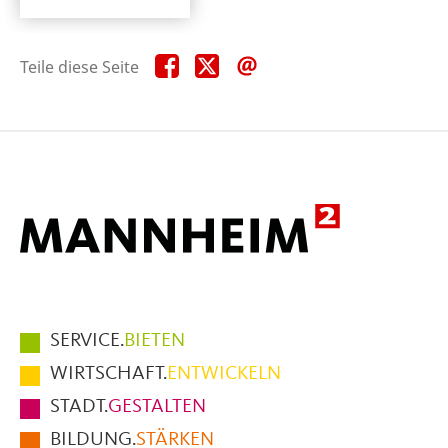
Teile
Teile
Teile
Teile diese Seite
diese
diese
diese
Seite
Seite
Seite
auf
auf
per
Facebook
X
E-
Mail
Hauptmenüpunkte
SERVICE.
BIETEN
im
WIRTSCHAFT.
ENTWICKELN
Fußbereich
STADT.
GESTALTEN
der
BILDUNG.
STÄRKEN
Seite