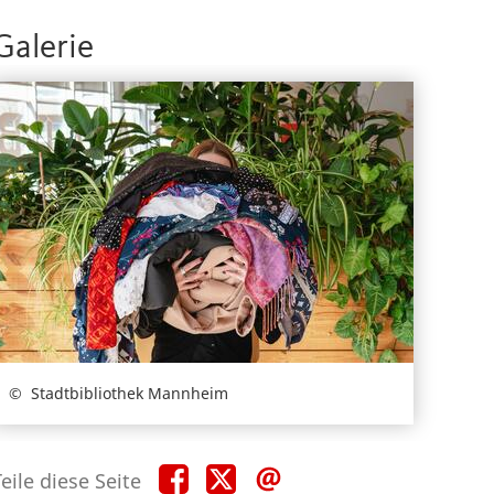
Galerie
Stadtbibliothek Mannheim
Teile
Teile
Teile
eile diese Seite