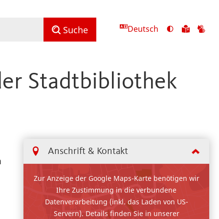
Deutsch
Ansicht
Zu
Zu
Suche
mit
den
de
hohem
Inhalte
Inh
Kontrast
in
in
der Stadtbibliothek
umschalten
leichter
Geb
Sprach
Anschrift & Kontakt
m
Zur Anzeige der Google Maps-Karte benötigen wir
Ihre Zustimmung in die verbundene
Datenverarbeitung (inkl. das Laden von US-
Servern). Details finden Sie in unserer